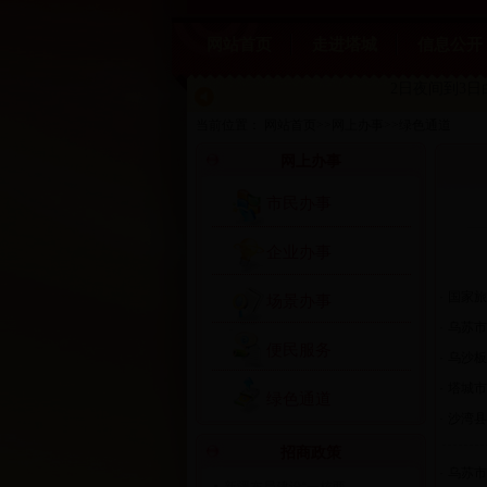
网站首页
走进塔城
信息公开
2日夜间到3日
当前位置：
网站首页
>>
网上办事
>>
绿色通道
网上办事
市民办事
企业办事
·
国家旅
场景办事
·
乌苏市
便民服务
·
乌沙板
·
塔城市
绿色通道
·
沙湾县
招商政策
·
乌苏市