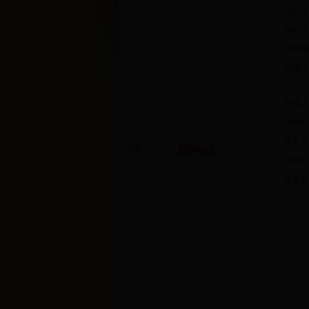
新疆布局建设“一核两...
·
乌苏市
新疆特色现代产业体系...
·
乌苏市
自治区旅游行业固定资...
·
塔城地
2016年金融支持自治区...
·
外国人
第五届中国—亚欧博览...
外交部长王毅：亚欧博...
·
外国人
座谈会+项目对接会 把...
·
停业登
·
证监会
招商动态
·
发展改
新疆布局建设“一核两...
·
证监会
乌苏：投资1.6亿元鑫福...
塔城地区前三季度招商...
筑巢引凤 招商引资促发展
乌苏市招商团在郑州思...
额敏县赴郑州招商引资
嘉凯米德将投5.5亿在乌...