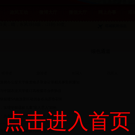
政民互动
微博大厅
微信大厅
网上办事
塔
白天：晴，东风3到4级，-21到-10度。
塔城航班信息
绿色通道
投资者
旅游者
外国人
残疾人
游局办公室关于换发电子导游证等相关事宜的通知
与中国农业大学签订高校援市合作协议
块创建5A旅游景区动员会在乌苏市召开
：实现学前适龄儿童“应入尽入”目标
点击进入首页
：共有农民土地股份制合作社216家
与新农大签署乡村振兴科技发展合作协议