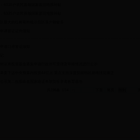
：6335户农民喜领国家废旧地膜补贴
：6335户农民喜领国家废旧地膜补贴
区最大的红树莓种植示范区落户额敏县
申请签证证件须知
申请口岸签证须知
记
对证券投资基金募集申请行政许可受理及审核情况进行公示
革委下达中央预算内投资44亿元 重点支持深度贫困地区易地扶贫搬迁
公示第二批拟命名国家级证券期货投资者教育基地
共198条 1/14
首页
上页
下页
尾页