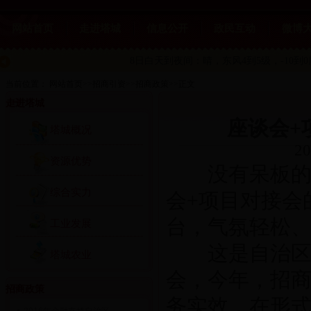
网站首页
走进塔城
信息公开
政民互动
微博
8日白天到夜间：晴，东风4到5级，-10到
当前位置：
网站首页
>>
招商引资
>>
招商政策
>>
正文
走进塔城
座谈会+
塔城概况
20
资源优势
没有呆板的会
综合实力
会+项目对接会
台，气氛轻松
工业发展
这是自治区招
塔城农业
会，今年，招
招商政策
务实效，在形式