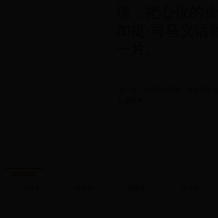
境，把心仪的企
加提·司马义话
一片。
上一条：外交部长王毅：亚欧博览会
已是尾条
县市网站
塔城市
|
乌苏市
|
额敏县
|
沙湾县
|