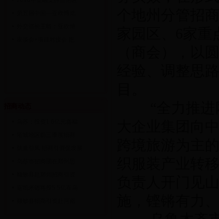
2016年金融支持自治区...
个地州分管招商
第五届中国—亚欧博览...
外交部长王毅：亚欧博...
家园区、6家重
座谈会+项目对接会 把...
（商会），以
经验、调整思
目。
“全力推进网络
招商动态
乌苏：投资1.6亿元鑫福...
大企业集团向中
塔城地区前三季度招商...
跨境旅游为主的
筑巢引凤 招商引资促发展
织服装产业转移
乌苏市招商团在郑州思...
额敏县赴郑州招商引资
负责人开门见山
嘉凯米德将投5.5亿在乌...
施，铿锵有力
额敏县招商引资赴河南...