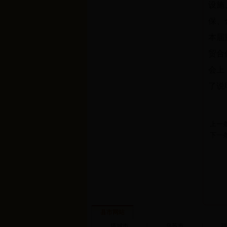
设施
保、
本届
贸合
会上
了说
上一
下一
县市网站
塔城市
|
乌苏市
|
额