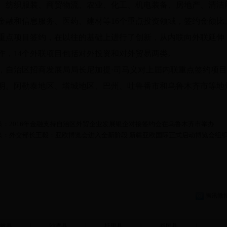
、纺织服装、商贸物流、农业、化工、机电装备、房地产、清洁
金融和信息服务、医药、建材等16个重点投资领域，签约金额比上
重点项目签约，在以往的基础上进行了创新，从内联向外联延伸
作，14个外联项目包括对外投资和对外贸易两类。
，自治区招商发展局局长尼加提·司马义对上届内联重点签约项
明。阿勒泰地区、塔城地区、巴州、吐鲁番市和乌鲁木齐市等地
条：2016年金融支持自治区外贸企业发展银企对接签约会在乌鲁木齐市举办
条：外交部长王毅：亚欧博览会进入全新阶段 新疆亚欧国际正式启动博览会组
腾讯微
敏县
|
沙湾县
|
托里县
|
裕民县
|