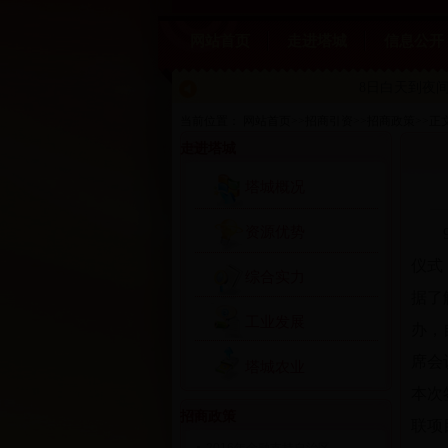
网站首页
走进塔城
信息公开
8日白天到夜间
当前位置：
网站首页
>>
招商引资
>>
招商政策
>>
正
走进塔城
塔城概况
资源优势
9月
仪式
综合实力
据了
工业发展
办，
席会
塔城农业
本次
招商政策
联项