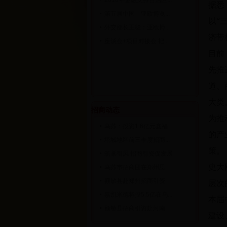
2016年金融支持自治区...
据悉
第五届中国—亚欧博览...
以“
外交部长王毅：亚欧博...
济带
座谈会+项目对接会 把...
目前
先推
道、
大类
招商动态
为推
乌苏：投资1.6亿元鑫福...
的产
塔城地区前三季度招商...
策。
筑巢引凤 招商引资促发展
史大
乌苏市招商团在郑州思...
额敏县赴郑州招商引资
层次
嘉凯米德将投5.5亿在乌...
本届
额敏县招商引资赴河南...
建设