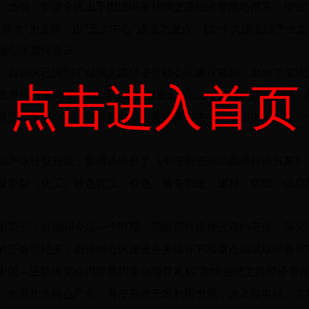
，当前，新疆全区上下围绕国家丝绸之路经济带战略部署，按照“
三基地”为支撑，以“五大中心”建设为重点，以“十大进出口产业
核心区加快建设。
，自治区已编制了丝绸之路经济带核心区建设规划，出台了实施
点击进入首页
进项目清单共有300余项，总投资近2万亿元，涉及铁路、公路
商贸物流中心、文化科教中心、医疗服务中心、金融中心、能源“
。
动产业转型升级，新疆还出台了《中国制造2025新疆行动方案》
业集群（化工、特色轻工、有色、装备制造、建材、纺织、信息
刚表示，当前和今后一个时期，新疆将持续推进双向开放，深化
的开放型经济，确保核心区建设在关键环节和重点领域取得新突
中国—亚欧博览会内联签约重点项目紧贴“加快丝绸之路经济带核
、发展壮大特色产业、有序高效开发利用资源，涉及煤电硅、文