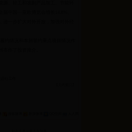
能源、轻工和农副产品加工、节能环
届中国—亚欧博览会增长14.8%。
，进一步扩大对外开放，加强对外经
目履约情况和本届签约重点项目情况作
州市作了投资推介。
织运行工作
【
关闭窗口
】
博
搜狐微博
新浪微博
QQ空间
人人网
和布克赛尔蒙古自治县