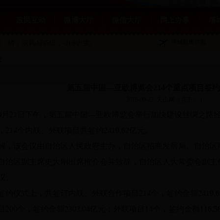
政民互动
微博大厅
微信大厅
网上办事
塔
塔城航班信息
：晴，东风4到5级，-10到0度。
文
第五届中国—亚欧博览会214个重点项目签约24
2016-09-23
天山网
(点击：
)
21日下午，第五届中国—亚欧博览会举行加快建设丝绸之路
，214个内联、外联项目共签约2419.62亿元。
解，该会议由自治区人民政府主办，自治区招商发展局、自治区
自治区副主席史大刚出席推介会并致辞，自治区人大常委会副主
议。
签约仪式上，共签订内联、外联合作项目214个，签约金额2419
目200个，签约金额2303.04亿元；外联项目14个，签约金额116.