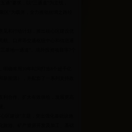
五通”要求，以“三通道”为主线，
集聚区”为载体，全力推动丝绸之路经
意见和行动计划，推出核心区建设优
、民航、口岸等交通枢纽中心和信息通
三基地一通道”、境外投资项目等7个
，明确将用10年时间打造8个超千亿
和新能源），并配套了一系列支持政
互利合作、扩大有效供给，发展更高
破。
心区建设”主题，突出强化基础设施
化旅游、矿产资源开发及加工、基础