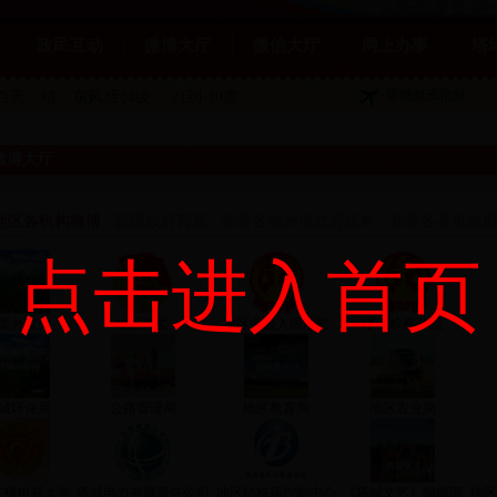
政民互动
微博大厅
微信大厅
网上办事
塔
塔城航班信息
白天：晴，东风3到4级，-21到-10度。
微博大厅
地区各机构微博
新疆政府官员
新疆各地州市政府机构
新疆各县市政
点击进入首页
委外宣办
地区团委
地区中级人民法院
塔城检察分院
城环保局
公路管理局
地区教育局
地区农业局
广播电视大学
塔城电力有限责任公司
地区结核病控制中心
《塔城文艺》编辑部
地区