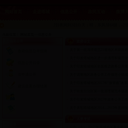
网站首页
走进塔城
信息公开
政民互动
微博
2日夜间到3日白天：晴，东风3到4级，-21
当前位置：
网站首页
>>
信息公开
政府信息公开
政府公文
关于第一批清理规范23项地区本级政府部
政府信息公开指南
■
关于印发塔城地区进一步清理和规范管理
■
信息公开目录
关于印发塔城地区全面推进政务公开重点
■
依申请公开
关于调整地区政务公开工作领导小组成
■
关于印发塔城地区2017年“放管服”改革工
■
建议提案办理结果
关于转发自治区第一批清理规范本级政府
■
关于印发塔城地区2017年政务公开工作安
■
关于表彰塔城地区2014—2015年度科技
■
人事考试
公开目录
公告（六） 2017?年塔城地区事业单位面
■