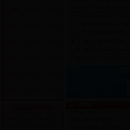
地委宣传部公开选调工作人员考试名单及
■
政府职能
│
政府领导
│
政府机构
关于公开选调塔城地委宣传部工作人员
■
公告（四）关于提前准备事业单位招聘考
行政许可
│
政策法规
│
依法行政
■
公告（三）关于2017年塔城地区事业单位
■
关于2017年事业单位招聘紧急通知
政府会议
│
工作报告
│
决算报告
■
2017年塔城地区事业单位面向社会公开考
■
资金使用
│
政府采购
│
人事管理
2017年塔城地区事业单位面向社会公开考
■
人事任免
│
公 务 员
│
卫生文化
民生工程
│
劳动就业
│
公开制度
财政预算
政府信息公开年报
2017年部门预算公开
■
2015年度政府信息公开工作报告
2017年本级政府预决算公开
■
塔城地区2014年政府信息公开工作...
2016年地区政协预算 2015年决算 公开
■