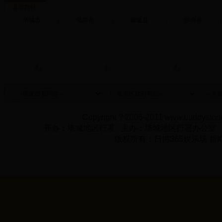
县市网站
塔城市
|
乌苏市
|
额敏县
|
沙湾县
|
Copyright ? 2006-2011 www.buddystone
开办：塔城地区行署 主办：塔城地区行署办公室
版权所有：日博365娱乐场 新IC