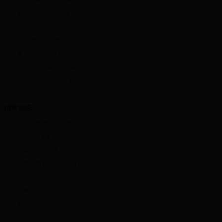
新疆布局建设“一核两...
新疆特色现代产业体系...
自治区旅游行业固定资...
2016年金融支持自治区...
第五届中国—亚欧博览...
外交部长王毅：亚欧博...
座谈会+项目对接会 把...
招商动态
新疆布局建设“一核两...
乌苏：投资1.6亿元鑫福...
塔城地区前三季度招商...
筑巢引凤 招商引资促发展
乌苏市招商团在郑州思...
额敏县赴郑州招商引资
嘉凯米德将投5.5亿在乌...