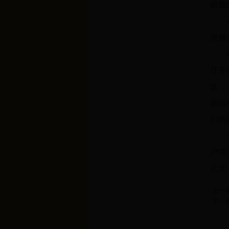
前我
资服
任务
念，
是以
们的
户塔
亿元
上一
下一