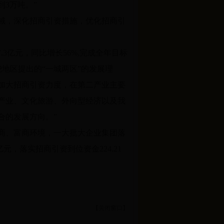
3万吨。”
域，深化招商引资措施，优化招商引
3亿元，同比增长56%,完成全年目标
绕地区提出的“一城两区”的发展理
加大招商引资力度，在第二产业主要
产业、文化旅游、外向型经济以及我
合的发展方向。”
商、富商环境，一大批大企业集团落
亿元，落实招商引资到位资金224.21
【
关闭窗口
】