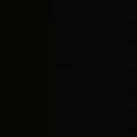
2016年金融支持自治区...
快，
第五届中国—亚欧博览...
外交部长王毅：亚欧博...
及各
座谈会+项目对接会 把...
种植
分利
招商动态
坦进
乌苏：投资1.6亿元鑫福...
塔城地区前三季度招商...
辆车
筑巢引凤 招商引资促发展
乌苏市招商团在郑州思...
额敏县赴郑州招商引资
在每
嘉凯米德将投5.5亿在乌...
额敏县招商引资赴河南...
的葵