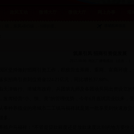
政民互动
微博大厅
微信大厅
网上办事
塔
塔城航班信息
：晴，东风4到5级，-10到0度。
文
筑巢引凤 招商引资促发展
2017-10-06
地区广播电视台
(点击：
)
我区坚持做好招商引资工作，积极营造亲商、重商、富商环境，
落实招商引资到位资金224.21亿元，同比增长37.88%。
由天津银行、塔城市政府、兵团第九师及各团场共同出资设立的
，发挥经营“小、快、灵”的管理优势，今年6月底试营业以来，
从事种养殖业的塔城市二工镇马福祥就是第一批享受到快速放贷
很多。
养殖户马福祥：“不管是贷款额度还是放款速度比别的地方要快点