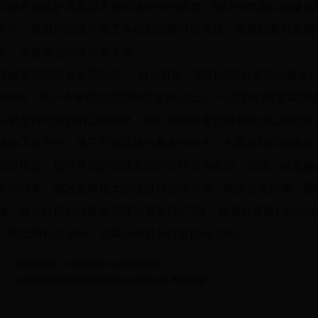
们还在从哈萨克斯坦大量的进今年的新货，预计今年进口能够达到
今年，塔城市招商引资工作创新招商引资方式，拓展招商引资领
务，全面加强招商引资工作。
塔城市招商局局长贾兴玲：“截止目前，我们招商引资到位资金17.
的90%，预计今年能完成招商引资19.2亿元。今后我们将紧紧围
主要是针对我们的口岸经济，我们招商引资也将着重以口岸经济
绿色工业为主，第三产业以现代服务业为主，主要是我们的康养
国际物流，最终将我们塔城市的产业转化为高端、智能、绿色融
今年以来，我区坚持招大招强做好招商引资，积极营造亲商、重
城，截止目前执行各类招商引资项目275项，投资总规模1563.27
，同比增长37.88%，完成全年目标任务的86.23%。
条：塔城地区前三季度招商引资开展情况
条：乌苏市招商团在郑州思念食品有限公司考察洽谈