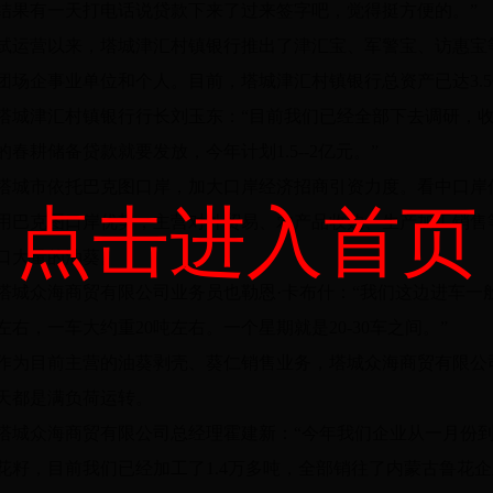
结果有一天打电话说贷款下来了过来签字吧，觉得挺方便的。”
试运营以来，塔城津汇村镇银行推出了津汇宝、军警宝、访惠宝
团场企事业单位和个人。目前，塔城津汇村镇银行总资产已达3.5亿
塔城津汇村镇银行行长刘玉东：“目前我们已经全部下去调研，
的春耕储备贷款就要发放，今年计划1.5--2亿元。”
塔城市依托巴克图口岸，加大口岸经济招商引资力度。看中口岸
点击进入首页
用巴克图口岸优势，主营对外贸易、农产品收购、生产加工销售
口大量的油葵。
塔城众海商贸有限公司业务员也勒恩·卡布什：“我们这边进车一般
左右，一车大约重20吨左右。一个星期就是20-30车之间。”
作为目前主营的油葵剥壳、葵仁销售业务，塔城众海商贸有限公司
天都是满负荷运转。
塔城众海商贸有限公司总经理霍建新：“今年我们企业从一月份到
花籽，目前我们已经加工了1.4万多吨，全部销往了内蒙古鲁花