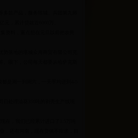
等多款产品，服务塔城、兵团第九师
元，累计贷款近6000万。
收集资料，重点想在元旦以前把农民
优势落地的塔城众海商贸有限公司充
等。眼下，公司每天都要从哈萨克斯
都是周一到周六，一天平均进到4-5
日处理油葵350吨的剥壳生产线现
现在，我们已经累计进口了1.5万吨
企业，还有河南，现在货供不应求，目