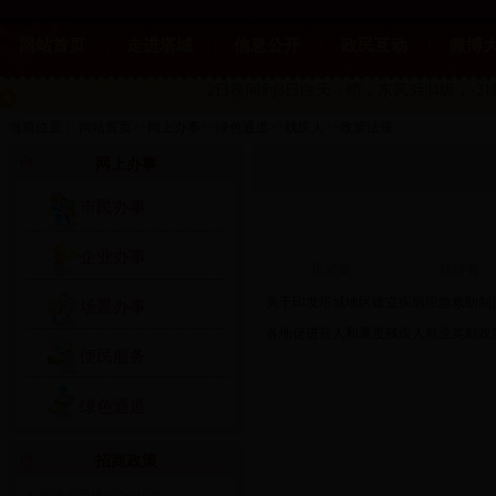
网站首页
走进塔城
信息公开
政民互动
微博
2日夜间到3日白天：晴，东风3到4级，-21
当前位置：
网站首页
>>
网上办事
>>
绿色通道
>>
残疾人
>>
政策法规
网上办事
市民办事
企业办事
投资者
旅游者
·
关于印发塔城地区建立疾病应急救助制
场景办事
·
各地促进盲人和重度残疾人就业奖励政
便民服务
绿色通道
招商政策