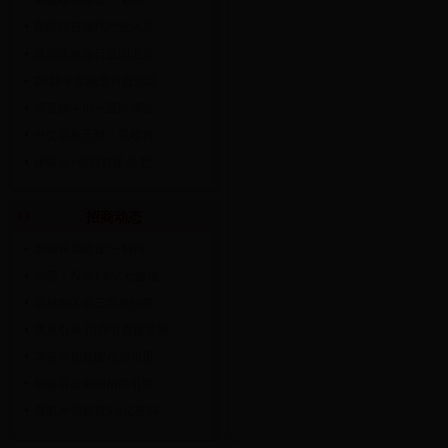
新疆布局建设“一核两...
新疆特色现代产业体系...
自治区旅游行业固定资...
2016年金融支持自治区...
第五届中国—亚欧博览...
外交部长王毅：亚欧博...
座谈会+项目对接会 把...
招商动态
新疆布局建设“一核两...
乌苏：投资1.6亿元鑫福...
塔城地区前三季度招商...
筑巢引凤 招商引资促发展
乌苏市招商团在郑州思...
额敏县赴郑州招商引资
嘉凯米德将投5.5亿在乌...