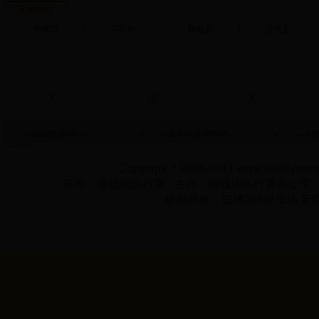
县市网站
塔城市
|
乌苏市
|
额敏县
|
沙湾县
|
Copyright ? 2006-2011 www.buddystone
开办：塔城地区行署 主办：塔城地区行署办公室
版权所有：日博365娱乐场 新IC