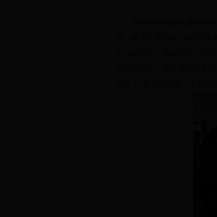
?
同时以残保金征缴审核为
局一楼大厅举办以“就业帮扶
引56名残疾人前来应聘。在
供就业岗位。就业者哈生冬三
地说：“真没想到俺儿子也能