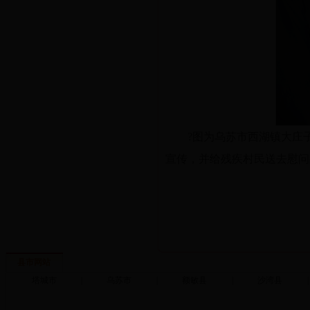
?图为乌苏市西湖镇大庄
宣传，并给残疾村民送去慰问
县市网站
塔城市
|
乌苏市
|
额敏县
|
沙湾县
|