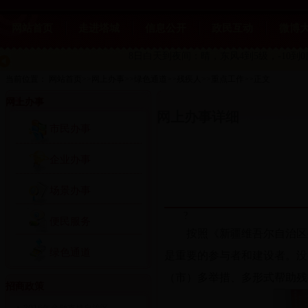
网站首页
走进塔城
信息公开
政民互动
微博
8日白天到夜间：晴，东风4到5级，-10到
当前位置：
网站首页
>>
网上办事
>>
绿色通道
>>
残疾人
>>
重点工作
>>
正文
网上办事
网上办事详细
市民办事
企业办事
场景办事
?
便民服务
按照《新疆维吾尔自治区
绿色通道
是重要的参与者和建设者。没
（市）多举措、多形式帮助残
招商政策