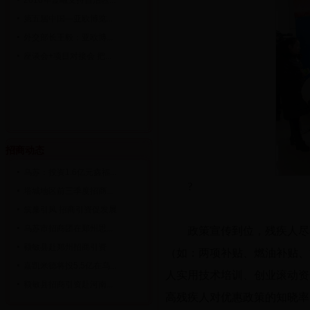
2016年金融支持自治区...
第五届中国—亚欧博览...
外交部长王毅：亚欧博...
座谈会+项目对接会 把...
招商动态
乌苏：投资1.6亿元鑫福...
?
塔城地区前三季度招商...
筑巢引凤 招商引资促发展
乌苏市招商团在郑州思...
政策宣传到位，残疾人尽
额敏县赴郑州招商引资
（如：两项补贴、燃油补贴、
嘉凯米德将投5.5亿在乌...
人实用技术培训、创业滚动资
额敏县招商引资赴河南...
高残疾人对优惠政策的知晓率