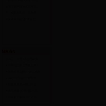
2016年金融支持自治区...
第五届中国—亚欧博览...
外交部长王毅：亚欧博...
座谈会+项目对接会 把...
招商动态
乌苏：投资1.6亿元鑫福...
塔城地区前三季度招商...
筑巢引凤 招商引资促发展
乌苏市招商团在郑州思...
额敏县赴郑州招商引资
嘉凯米德将投5.5亿在乌...
额敏县招商引资赴河南...