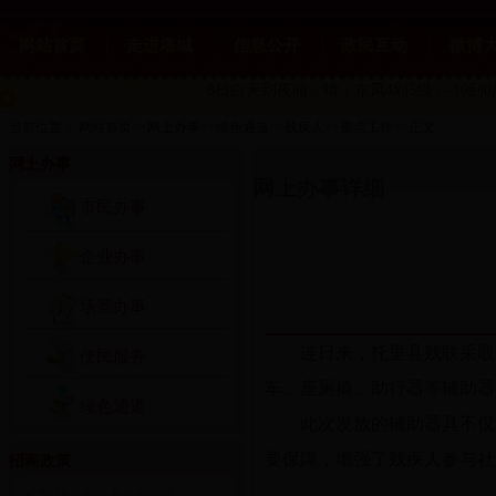
网站首页
走进塔城
信息公开
政民互动
微博
8日白天到夜间：晴，东风4到5级，-10到
当前位置：
网站首页
>>
网上办事
>>
绿色通道
>>
残疾人
>>
重点工作
>>
正文
网上办事
网上办事详细
市民办事
企业办事
场景办事
连日来，托里县残联采取
便民服务
车、座厕椅、助行器等辅助器
绿色通道
此次发放的辅助器具不仅
要保障，增强了残疾人参与社
招商政策