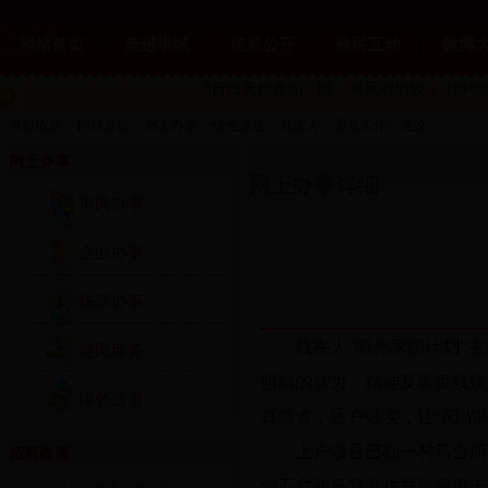
网站首页
走进塔城
信息公开
政民互动
微博
8日白天到夜间：晴，东风4到5级，-10到
当前位置：
网站首页
>>
网上办事
>>
绿色通道
>>
残疾人
>>
重点工作
>>
正文
网上办事
网上办事详细
市民办事
企业办事
场景办事
残疾人“阳光家园计划”
便民服务
照料的智力、精神及重度残疾
绿色通道
真筛查，逐户落实，让“阳光
上户镇吾巴勒一村马合斯
招商政策
治不愈和反复发作导致家里十