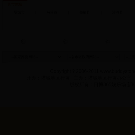
县市网站
塔城市
|
乌苏市
|
额敏县
|
沙湾县
|
Copyright ? 2006-2011 www.buddystone
开办：塔城地区行署 主办：塔城地区行署办公室
版权所有：日博365娱乐场 新IC