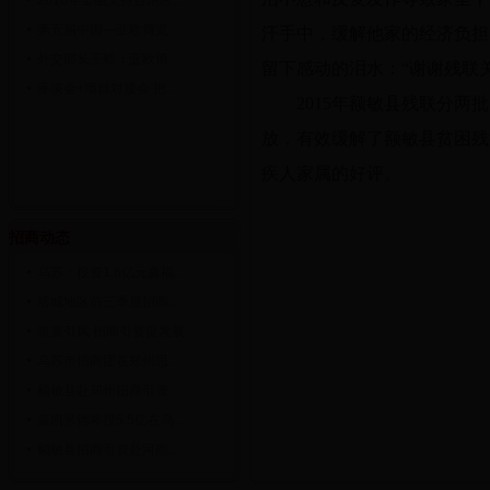
2016年金融支持自治区...
第五届中国—亚欧博览...
汗手中，缓解他家的经济负担
外交部长王毅：亚欧博...
留下感动的泪水：“谢谢残联
座谈会+项目对接会 把...
2015年额敏县残联分两
放，有效缓解了额敏县贫困残
疾人家属的好评。
招商动态
乌苏：投资1.6亿元鑫福...
塔城地区前三季度招商...
筑巢引凤 招商引资促发展
乌苏市招商团在郑州思...
额敏县赴郑州招商引资
嘉凯米德将投5.5亿在乌...
额敏县招商引资赴河南...